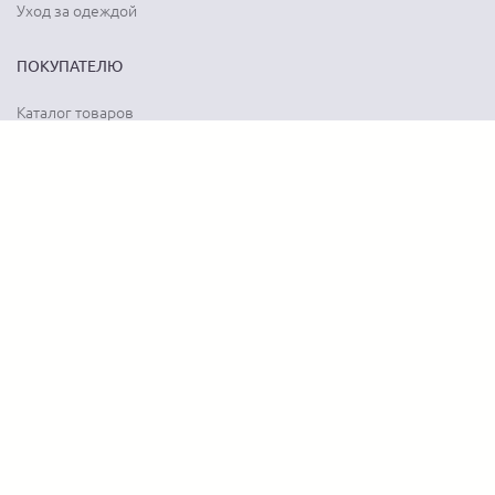
Уход за одеждой
ПОКУПАТЕЛЮ
Каталог товаров
Акции
Программа лояльности
Карта сайта
Отзывы о магазине
Отзывы о товарах
О КОМПАНИИ
История бренда
Наши контакты
Адреса магазинов
Новости
Вопрос-ответ
Документы
Вакансии