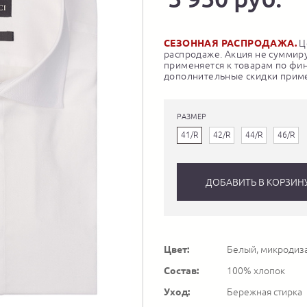
СЕЗОННАЯ РАСПРОДАЖА.
Це
распродаже. Акция не суммиру
применяется к товарам по фи
дополнительные скидки приме
РАЗМЕР
41/R
42/R
44/R
46/R
ДОБАВИТЬ В КОРЗИН
Цвет:
Белый, микродиз
Состав:
100% хлопок
Уход:
Бережная стирка