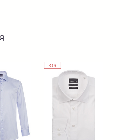
я
-52%