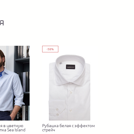
я
-58%
я в цветную
Рубашка белая с эффектом
пка Sea Island
стрейч