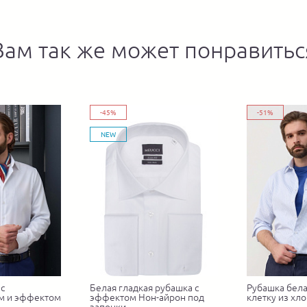
Вам так же может понравитьс
-45%
-51%
NEW
с
Белая гладкая рубашка с
Рубашка бела
м и эффектом
эффектом Нон-айрон под
клетку из хло