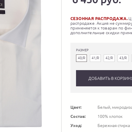
СЕЗОННАЯ РАСПРОДАЖА.
Це
распродаже. Акция не суммиру
применяется к товарам по фи
дополнительные скидки приме
РАЗМЕР
40/R
41/R
42/R
43/R
ДОБАВИТЬ В КОРЗИН
Цвет:
Белый, микродиз
Состав:
100% хлопок
Уход:
Бережная стирка