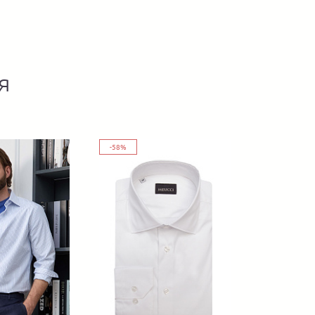
я
-58%