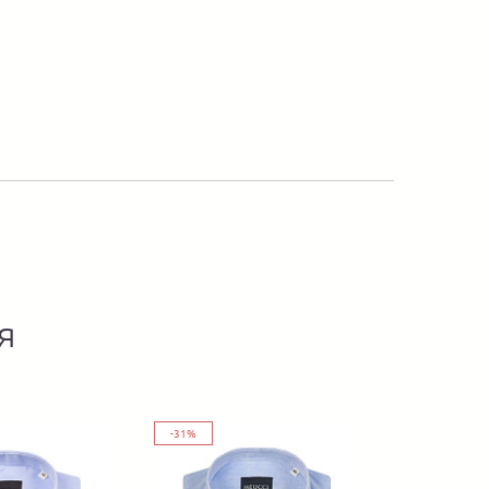
я
-31%