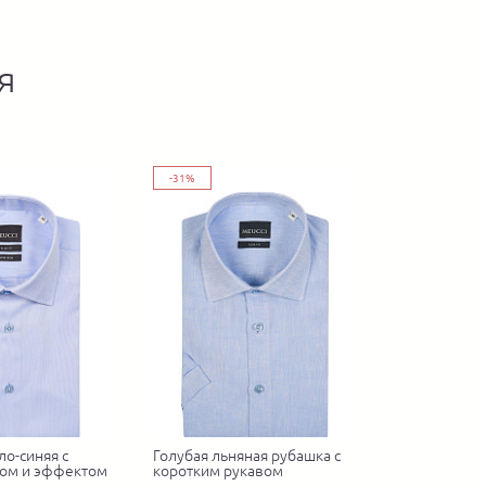
я
-31%
ло-синяя с
Голубая льняная рубашка с
ом и эффектом
коротким рукавом