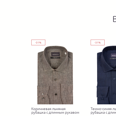
-31%
-31%
Коричневая льняная
Темно-синяя л
рубашка с длинным рукавом
рубашка с дли