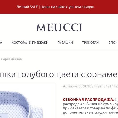
Летний SALE | Цены на сайте с учетом скидок
ДА
КОСТЮМЫ И ПИДЖАКИ
РУБАШКИ
ТРИКОТАЖ
БРЮК
 с орнаментом
шка голубого цвета с орнам
Артикул:
SL 90102 R 22171/141
СЕЗОННАЯ РАСПРОДАЖА.
Це
распродаже. Акция не суммиру
применяется к товарам по фи
дополнительные скидки приме