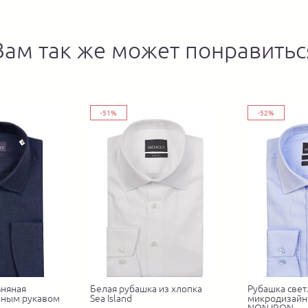
Вам так же может понравитьс
-51%
-52%
ьняная
Белая рубашка из хлопка
Рубашка свет
нным рукавом
Sea Island
микродизайн