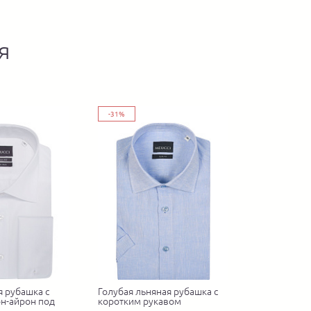
я
-31%
я рубашка с
Голубая льняная рубашка с
н-айрон под
коротким рукавом