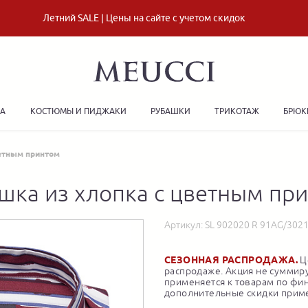
Летний SALE | Цены на сайте с учетом скидок
ДА
КОСТЮМЫ И ПИДЖАКИ
РУБАШКИ
ТРИКОТАЖ
БРЮК
ветным принтом
шка из хлопка с цветным пр
Артикул:
SL 902020 R 91AG/302
СЕЗОННАЯ РАСПРОДАЖА.
Це
распродаже. Акция не суммиру
применяется к товарам по фи
дополнительные скидки приме