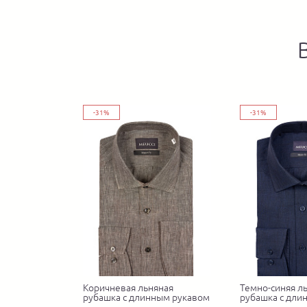
-31%
-31%
Коричневая льняная
Темно-синяя л
рубашка с длинным рукавом
рубашка с дли