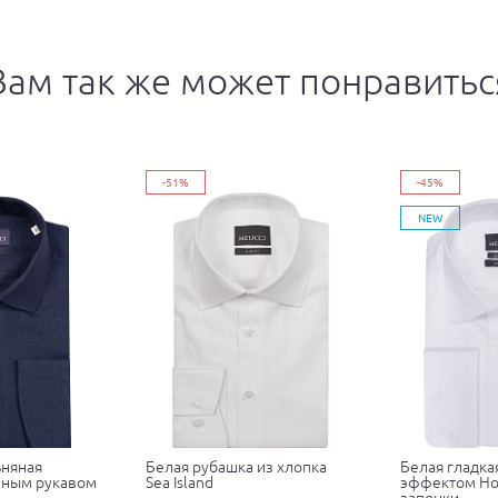
Вам так же может понравитьс
-51%
-45%
NEW
ьняная
Белая рубашка из хлопка
Белая гладка
нным рукавом
Sea Island
эффектом Но