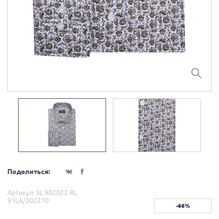
Поделиться:
Артикул:
SL 902022 RL
91LA/302210
-66%