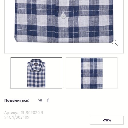
Поделиться:
Артикул:
SL 902020 R
91CN/302109
-70%