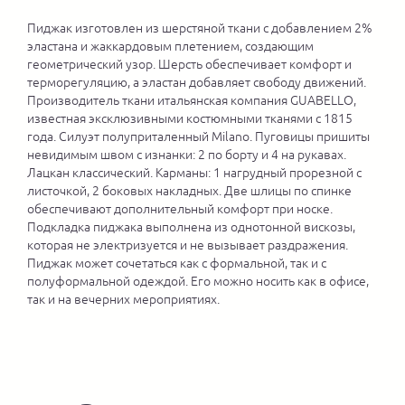
Пиджак изготовлен из шерстяной ткани с добавлением 2%
эластана и жаккардовым плетением, создающим
геометрический узор. Шерсть обеспечивает комфорт и
терморегуляцию, а эластан добавляет свободу движений.
Производитель ткани итальянская компания GUABELLO,
известная эксклюзивными костюмными тканями с 1815
года. Силуэт полуприталенный Milano. Пуговицы пришиты
невидимым швом с изнанки: 2 по борту и 4 на рукавах.
Лацкан классический. Карманы: 1 нагрудный прорезной с
листочкой, 2 боковых накладных. Две шлицы по спинке
обеспечивают дополнительный комфорт при носке.
Подкладка пиджака выполнена из однотонной вискозы,
которая не электризуется и не вызывает раздражения.
Пиджак может сочетаться как с формальной, так и с
полуформальной одеждой. Его можно носить как в офисе,
так и на вечерних мероприятиях.