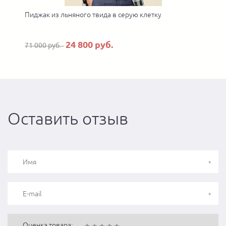
Пиджак из льняного твида в серую клетку
П
24 800 руб.
71 000 руб.
Оставить отзыв
Оценка товара: