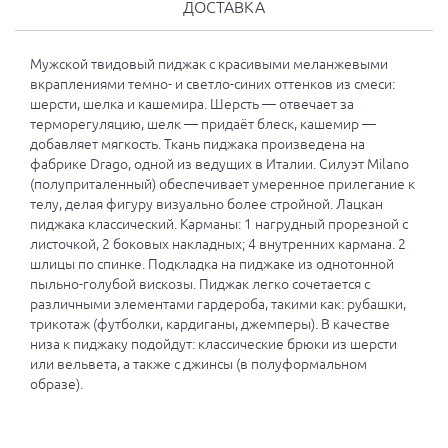
ДОСТАВКА
Мужской твидовый пиджак с красивыми меланжевыми
вкраплениями темно- и светло-синих оттенков из смеси:
шерсти, шелка и кашемира. Шерсть — отвечает за
терморегуляцию, шелк — придаёт блеск, кашемир —
добавляет мягкость. Ткань пиджака произведена на
фабрике Drago, одной из ведущих в Италии. Силуэт Milano
(полуприталенный) обеспечивает умеренное прилегание к
телу, делая фигуру визуально более стройной. Лацкан
пиджака классический. Карманы: 1 нагрудный прорезной с
листочкой, 2 боковых накладных; 4 внутренних кармана. 2
шлицы по спинке. Подкладка на пиджаке из однотонной
пыльно-голубой вискозы. Пиджак легко сочетается с
различными элементами гардероба, такими как: рубашки,
трикотаж (футболки, кардиганы, джемперы). В качестве
низа к пиджаку подойдут: классические брюки из шерсти
или вельвета, а также с джинсы (в полуформальном
образе).