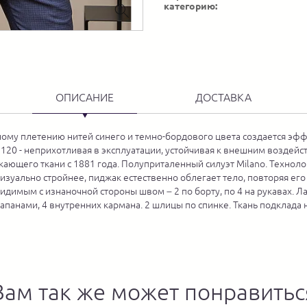
категорию:
ОПИСАНИЕ
ДОСТАВКА
ному плетению нитей синего и темно-бордового цвета создается эфф
r 120 - неприхотливая в эксплуатации, устойчивая к внешним возд
скающего ткани с 1881 года. Полуприталенный силуэт Milano. Технол
 визуально стройнее, пиджак естественно облегает тело, повторяя е
имым с изнаночной стороны швом – 2 по борту, по 4 на рукавах. Ла
апанами, 4 внутренних кармана. 2 шлицы по спинке. Ткань подклада 
Вам так же может понравитьс