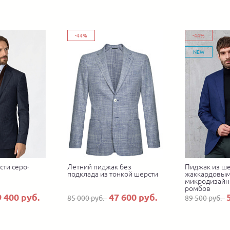
-44%
-44%
NEW
сти серо-
Летний пиджак без
Пиджак из ше
подклада из тонкой шерсти
жаккардовы
микродизайн
ромбов
9 400 руб.
47 600 руб.
85 000 руб.
89 500 руб.