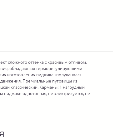
ект сложного оттенка с красивым отливом.
ействия, обладающая терморегулирующими
огия изготовления пиджака «полуканвас» –
го движения. Премиальные пуговицы из
цкан классический. Карманы: 1 нагрудный
на пиджаке однотонная, не электризуется, не
я