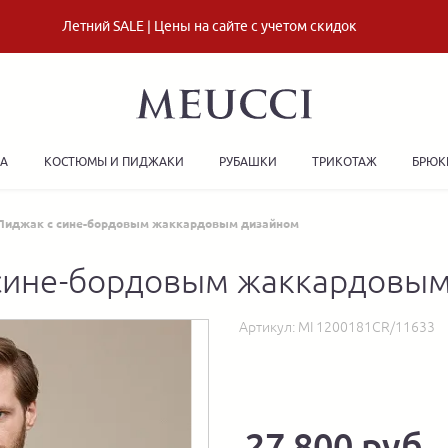
Летний SALE | Цены на сайте с учетом скидок
ДА
КОСТЮМЫ И ПИДЖАКИ
РУБАШКИ
ТРИКОТАЖ
БРЮК
Пиджак с сине-бордовым жаккардовым дизайном
сине-бордовым жаккардовы
Артикул:
MI 1200181CR/11633
27 800 руб.