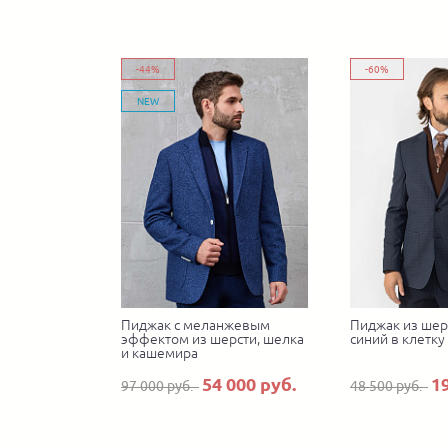
-44%
-60%
NEW
Пиджак с меланжевым
Пиджак из шер
эффектом из шерсти, шелка
синий в клетку
и кашемира
54 000 руб.
1
97 000 руб.
48 500 руб.