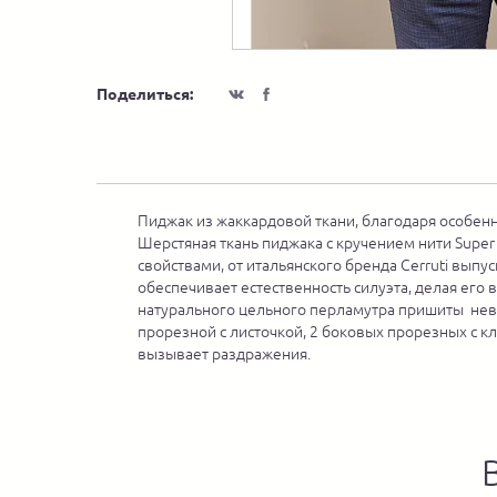
Поделиться:
Пиджак из жаккардовой ткани, благодаря особен
Шерстяная ткань пиджака с кручением нити Supe
свойствами, от итальянского бренда Cerruti выпу
обеспечивает естественность силуэта, делая его
натурального цельного перламутра пришиты невид
прорезной с листочкой, 2 боковых прорезных с кл
вызывает раздражения.