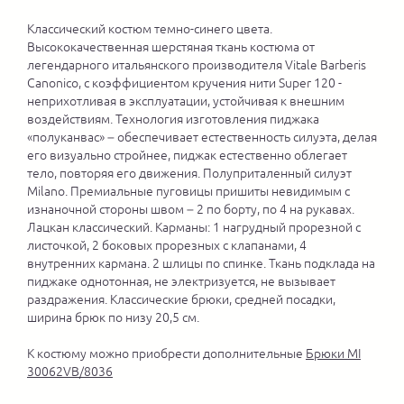
Классический костюм темно-синего цвета.
Высококачественная шерстяная ткань костюма от
легендарного итальянского производителя Vitale Barberis
Canonico, с коэффициентом кручения нити Super 120 -
неприхотливая в эксплуатации, устойчивая к внешним
воздействиям. Технология изготовления пиджака
«полуканвас» – обеспечивает естественность силуэта, делая
его визуально стройнее, пиджак естественно облегает
тело, повторяя его движения. Полуприталенный силуэт
Milano. Премиальные пуговицы пришиты невидимым с
изнаночной стороны швом – 2 по борту, по 4 на рукавах.
Лацкан классический. Карманы: 1 нагрудный прорезной с
листочкой, 2 боковых прорезных с клапанами, 4
внутренних кармана. 2 шлицы по спинке. Ткань подклада на
пиджаке однотонная, не электризуется, не вызывает
раздражения. Классические брюки, средней посадки,
ширина брюк по низу 20,5 см.
К костюму можно приобрести дополнительные
Брюки MI
30062VB/8036