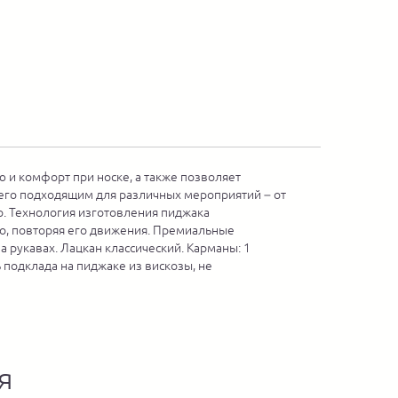
 и комфорт при носке, а также позволяет
 его подходящим для различных мероприятий – от
o. Технология изготовления пиджака
ело, повторяя его движения. Премиальные
 рукавах. Лацкан классический. Карманы: 1
 подклада на пиджаке из вискозы, не
я