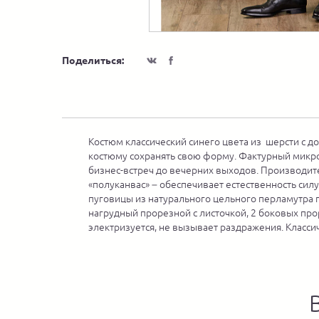
Поделиться:
Костюм классический синего цвета из шерсти с д
костюму сохранять свою форму. Фактурный микро
бизнес-встреч до вечерних выходов. Производит
«полуканвас» – обеспечивает естественность сил
пуговицы из натурального цельного перламутра п
нагрудный прорезной с листочкой, 2 боковых прор
электризуется, не вызывает раздражения. Класси