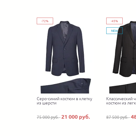
-72%
-45%
NEW
Серо-синий костюм в клетку
Классический 
из шерсти
костюм из лег
21 000 руб.
4
75 000 руб.
87 500 руб.