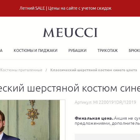
Летний SALE | Цены на сайте с учетом скидок
ДА
КОСТЮМЫ И ПИДЖАКИ
РУБАШКИ
ТРИКОТАЖ
БРЮК
Костюмы приталенные
Классический шерстяной костюм синего цвета
еский шерстяной костюм сине
Артикул:
MI 2200191DR/12019
Финальная цена.
Акция не су
предложениями, дополнитель