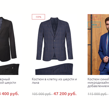
-55%
-45%
NEW
черный
Костюм в клетку из шерсти и
Костюм синий
кой шерсти
льна
микродизайно
добавлением
8 400 руб.
47 200 руб.
105 000 руб.
115 000 руб.