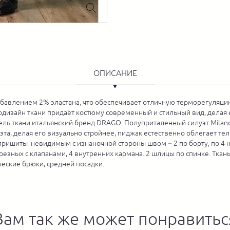
ОПИСАНИЕ
обавлением 2% эластана, что обеспечивает отличную терморегуляцию
дизайн ткани придаёт костюму современный и стильный вид, делая
ель ткани итальянский бренд DRAGO. Полуприталенный силуэт Milan
уэта, делая его визуально стройнее, пиджак естественно облегает т
ришиты невидимым с изнаночной стороны швом – 2 по борту, по 4 на
езных с клапанами, 4 внутренних кармана. 2 шлицы по спинке. Ткань
ческие брюки, средней посадки.
Вам так же может понравитьс