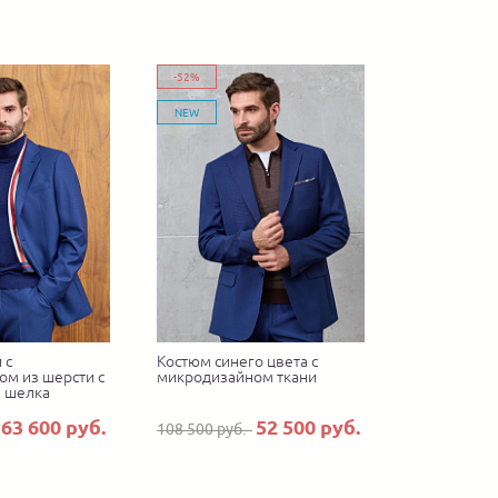
-52%
NEW
 с
Костюм синего цвета с
м из шерсти с
микродизайном ткани
 шелка
63 600 руб.
52 500 руб.
108 500 руб.