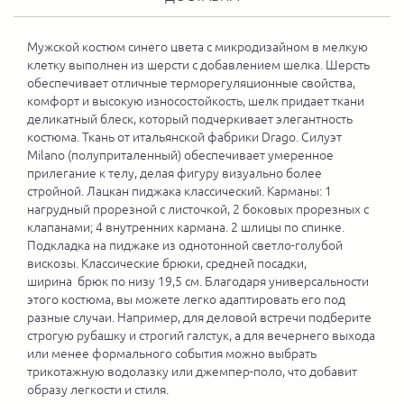
Мужской костюм синего цвета с микродизайном в мелкую
клетку выполнен из шерсти с добавлением шелка. Шерсть
обеспечивает отличные терморегуляционные свойства,
комфорт и высокую износостойкость, шелк придает ткани
деликатный блеск, который подчеркивает элегантность
костюма. Ткань от итальянской фабрики Drago. Силуэт
Milano (полуприталенный) обеспечивает умеренное
прилегание к телу, делая фигуру визуально более
стройной. Лацкан пиджака классический. Карманы: 1
нагрудный прорезной с листочкой, 2 боковых прорезных с
клапанами; 4 внутренних кармана. 2 шлицы по спинке.
Подкладка на пиджаке из однотонной светло-голубой
вискозы. Классические брюки, средней посадки,
ширина брюк по низу 19,5 см. Благодаря универсальности
этого костюма, вы можете легко адаптировать его под
разные случаи. Например, для деловой встречи подберите
строгую рубашку и строгий галстук, а для вечернего выхода
или менее формального события можно выбрать
трикотажную водолазку или джемпер-поло, что добавит
образу легкости и стиля.