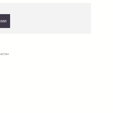
НИИ
астан