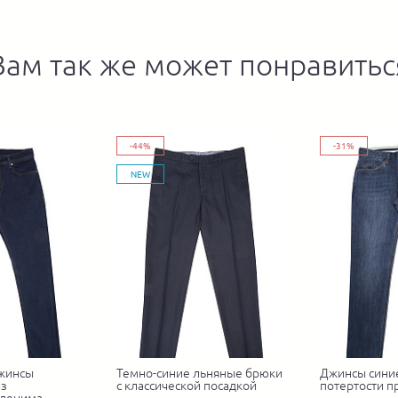
Вам так же может понравитьс
-44%
-31%
NEW
джинсы
Темно-синие льняные брюки
Джинсы сини
из
с классической посадкой
потертости п