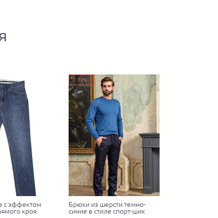
я
-72%
е с эффектом
Брюки из шерсти темно-
рямого кроя
синие в стиле спорт-шик