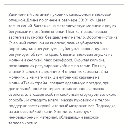
Удлиненный стеганый пуховик с капюшоном и меховой
опушкой. Длина по спинке в размере 50: 91 см. Цвет:
темно-синий. Застежка на металлическую молнию с двумя
бегунками и потайные кнопки. Планка, позволяющая
застегивать кнопки без давления на тело. Воротник-стойка.
Съемный капюшон на кнопках, планка убирается в
воротник, пата регулирует глубину капюшона, кулиска
регулирует объем по краю. Съемная меховая опушка на
молнии и кнопках. Мех: сноуфрост. Скрытая кулиска,
позволяющая регулировать объем по талии. По низу
спинки 2 шлицы на молниях. 4 внешних кармана : 2 на
молниях, 2 на магнитах. 2 внутренних кармана на
молнии.Ткань стрейч - создает идеальную посадку, при
длительной носке не теряет своих первоначальных
свойств. Благодаря особым свойствам структуры волокон,
способным отводить влагу - между пуховиком и телом
поддерживается сухой и теплый микроклимат. Подкладка
из износостойкой ткани. Утеплитель экопух -
инновационный материал, обладающий высокой
теплоемкостью.