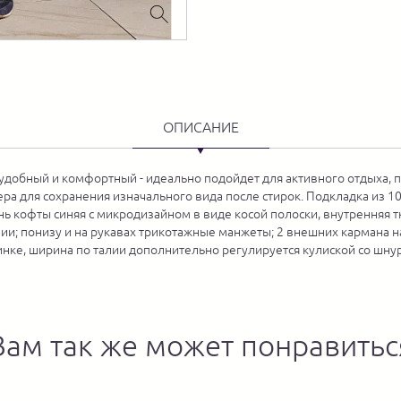
ОПИСАНИЕ
добный и комфортный - идеально подойдет для активного отдыха, п
а для сохранения изначального вида после стирок. Подкладка из 1
ь кофты синяя с микродизайном в виде косой полоски, внутренняя тк
ии; понизу и на рукавах трикотажные манжеты; 2 внешних кармана н
инке, ширина по талии дополнительно регулируется кулиской со шнур
Вам так же может понравитьс