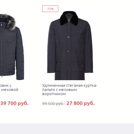
-72%
овик с
Удлиненная стеганая куртка-
 меховой
пальто с меховым
воротником
39 700 руб.
27 800 руб.
99 500 руб.