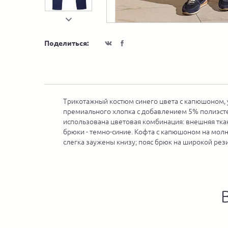
Поделиться:
Трикотажный костюм синего цвета с капюшоном, у
премиального хлопка с добавлением 5% полиэстер
использована цветовая комбинация: внешняя ткан
брюки - темно-синие. Кофта с капюшоном на молн
слегка заужены книзу; пояс брюк на широкой рез