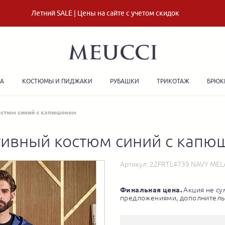
Летний SALE | Цены на сайте с учетом скидок
ДА
КОСТЮМЫ И ПИДЖАКИ
РУБАШКИ
ТРИКОТАЖ
БРЮК
остюм синий с капюшоном
ивный костюм синий с кап
Артикул:
22FRTL4739 NAVY ME
Финальная цена.
Акция не су
предложениями, дополнитель