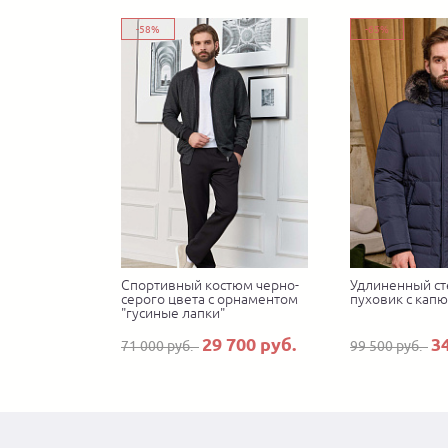
-58%
-65%
Спортивный костюм черно-
Удлиненный ст
серого цвета с орнаментом
пуховик с кап
"гусиные лапки"
29 700 руб.
3
71 000 руб.
99 500 руб.