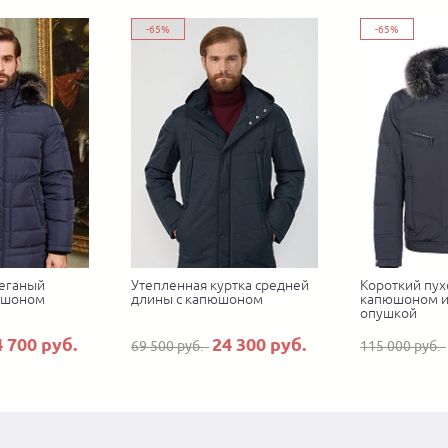
-65%
-65%
еганый
Утепленная куртка средней
Короткий пух
юшоном
длины с капюшоном
капюшоном и
опушкой
4 700 руб.
24 300 руб.
69 500 руб.
115 000 руб.