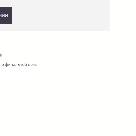
НИИ
а
по финальной цене