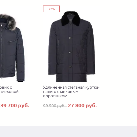
-72%
овик с
Удлиненная стеганая куртка-
 меховой
пальто с меховым
воротником
39 700 руб.
27 800 руб.
99 500 руб.