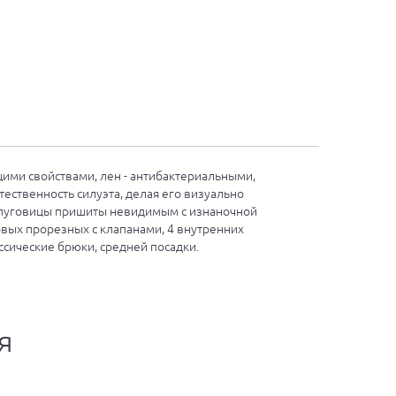
щими свойствами, лен - антибактериальными,
тественность силуэта, делая его визуально
е пуговицы пришиты невидимым с изнаночной
ковых прорезных с клапанами, 4 внутренних
ссические брюки, средней посадки.
я