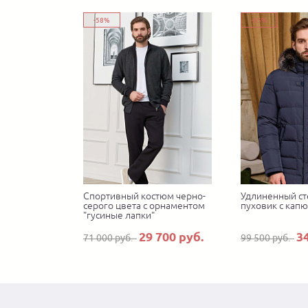
-58%
-65%
Спортивный костюм черно-
Удлиненный ст
серого цвета с орнаментом
пуховик с кап
"гусиные лапки"
29 700 руб.
3
71 000 руб.
99 500 руб.