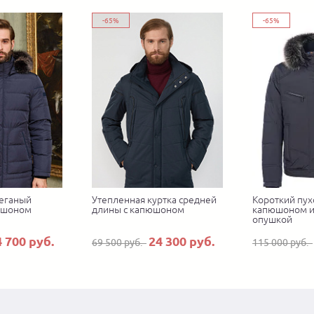
-65%
-65%
еганый
Утепленная куртка средней
Короткий пух
юшоном
длины с капюшоном
капюшоном и
опушкой
4 700 руб.
24 300 руб.
69 500 руб.
115 000 руб.