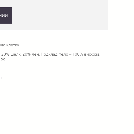
НИИ
ую клетку
 20% шелк, 20% лен. Подклад: тело – 100% вискоза,
про
я