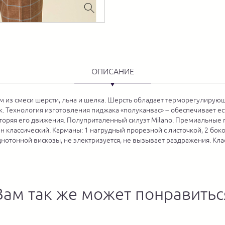
ОПИСАНИЕ
м из смеси шерсти, льна и шелка. Шерсть обладает терморегулирую
к. Технология изготовления пиджака «полуканвас» – обеспечивает ес
овторяя его движения. Полуприталенный силуэт Milano. Премиальны
кан классический. Карманы: 1 нагрудный прорезной с листочкой, 2 бо
днотонной вискозы, не электризуется, не вызывает раздражения. Кла
Вам так же может понравитьс