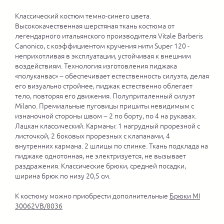
Классический костюм темно-синего цвета.
Высококачественная шерстяная ткань костюма от
легендарного итальянского производителя Vitale Barberis
Canonico, с коэффициентом кручения нити Super 120 -
неприхотливая в эксплуатации, устойчивая к внешним
воздействиям. Технология изготовления пиджака
«полуканвас» – обеспечивает естественность силуэта, делая
его визуально стройнее, пиджак естественно облегает
тело, повторяя его движения. Полуприталенный силуэт
Milano. Премиальные пуговицы пришиты невидимым с
изнаночной стороны швом – 2 по борту, по 4 на рукавах.
Лацкан классический. Карманы: 1 нагрудный прорезной с
листочкой, 2 боковых прорезных с клапанами, 4
внутренних кармана. 2 шлицы по спинке. Ткань подклада на
пиджаке однотонная, не электризуется, не вызывает
раздражения. Классические брюки, средней посадки,
ширина брюк по низу 20,5 см.
К костюму можно приобрести дополнительные
Брюки MI
30062VB/8036