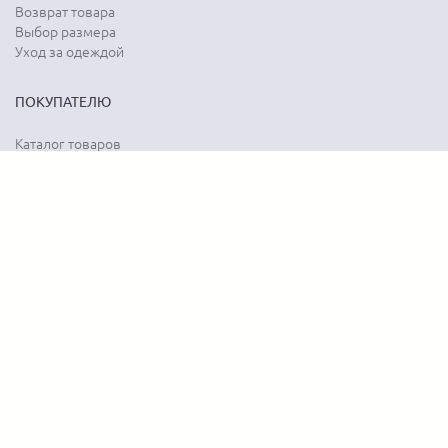
Возврат товара
Выбор размера
Уход за одеждой
ПОКУПАТЕЛЮ
Каталог товаров
Акции
Программа лояльности
Карта сайта
Отзывы о магазине
Отзывы о товарах
О КОМПАНИИ
История бренда
Наши контакты
Адреса магазинов
Новости
Вопрос-ответ
Документы