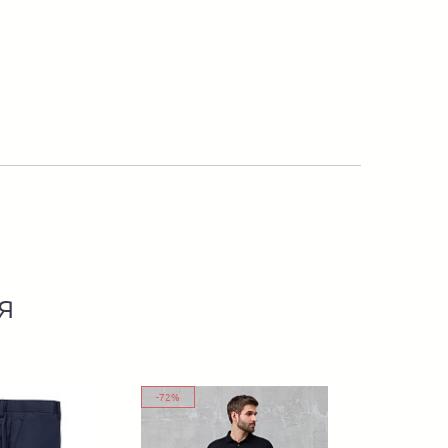
я
-72%