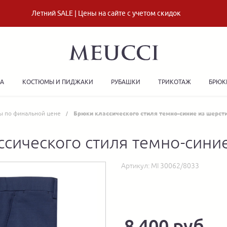
Летний SALE | Цены на сайте с учетом скидок
ДА
КОСТЮМЫ И ПИДЖАКИ
РУБАШКИ
ТРИКОТАЖ
БРЮК
ы по финальной цене
Брюки классического стиля темно-синие из шерст
сического стиля темно-сини
Артикул:
MI 30062/8033
8 400 руб.