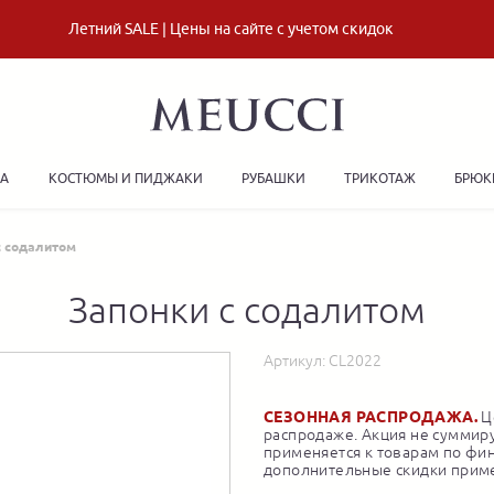
Летний SALE | Цены на сайте с учетом скидок
ДА
КОСТЮМЫ И ПИДЖАКИ
РУБАШКИ
ТРИКОТАЖ
БРЮК
с содалитом
Запонки с содалитом
Артикул:
CL2022
СЕЗОННАЯ РАСПРОДАЖА.
Це
распродаже. Акция не суммиру
применяется к товарам по фи
дополнительные скидки приме