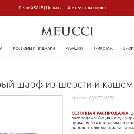
Летний SALE | Цены на сайте с учетом скидок
ДА
КОСТЮМЫ И ПИДЖАКИ
РУБАШКИ
ТРИКОТАЖ
БРЮК
рый шарф из шерсти и кашем
Артикул:
033Y72/2258
СЕЗОННАЯ РАСПРОДАЖА.
Це
распродаже. Акция не суммиру
применяется к товарам по фи
дополнительные скидки приме