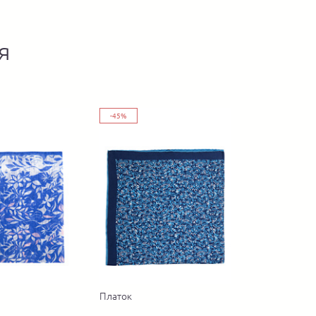
я
-45%
Платок