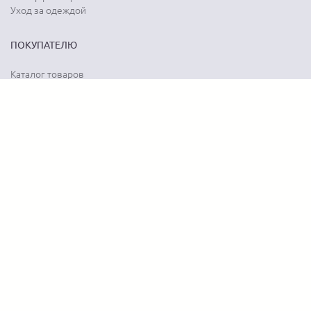
Уход за одеждой
ПОКУПАТЕЛЮ
Каталог товаров
Акции
Программа лояльности
Карта сайта
Отзывы о магазине
Отзывы о товарах
О КОМПАНИИ
История бренда
Наши контакты
Адреса магазинов
Новости
Вопрос-ответ
Документы
Вакансии