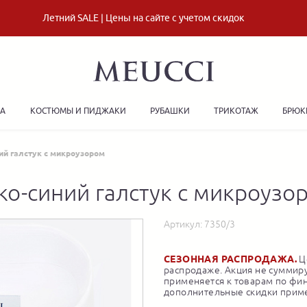
Летний SALE | Цены на сайте с учетом скидок
ДА
КОСТЮМЫ И ПИДЖАКИ
РУБАШКИ
ТРИКОТАЖ
БРЮК
ий галстук с микроузором
ко-синий галстук с микроузо
Артикул:
7350/3
СЕЗОННАЯ РАСПРОДАЖА.
Це
распродаже. Акция не суммиру
применяется к товарам по фи
дополнительные скидки приме