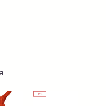
я
-45%