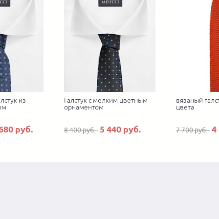
лстук из
Галстук с мелким цветным
вязаный галс
ым
орнаментом
цвета
680 руб.
5 440 руб.
4
8 400 руб.
7 700 руб.