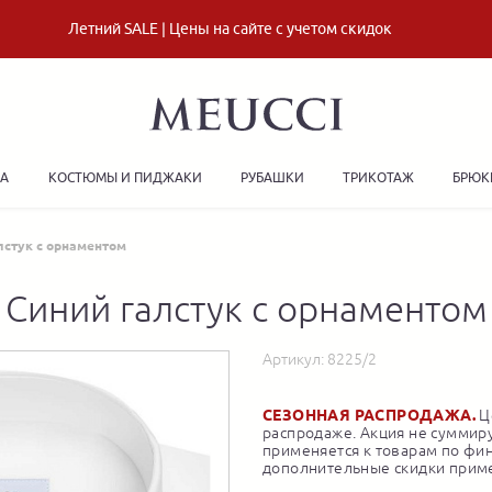
Летний SALE | Цены на сайте с учетом скидок
ДА
КОСТЮМЫ И ПИДЖАКИ
РУБАШКИ
ТРИКОТАЖ
БРЮК
лстук с орнаментом
Синий галстук с орнаментом
Артикул:
8225/2
СЕЗОННАЯ РАСПРОДАЖА.
Це
распродаже. Акция не суммиру
применяется к товарам по фи
дополнительные скидки приме