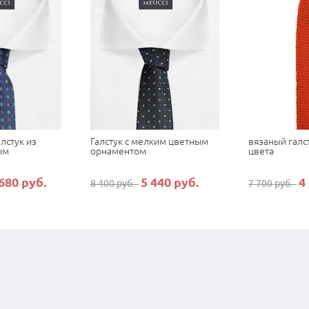
лстук из
Галстук с мелким цветным
вязаный галс
ым
орнаментом
цвета
680 руб.
5 440 руб.
4
8 400 руб.
7 700 руб.