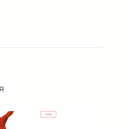
я
-45%