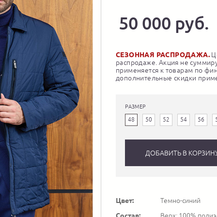
50 000 руб.
СЕЗОННАЯ РАСПРОДАЖА.
Це
распродаже. Акция не суммиру
применяется к товарам по фи
дополнительные скидки приме
РАЗМЕР
48
50
52
54
56
ДОБАВИТЬ В КОРЗИН
Цвет:
Темно-синий
Состав:
Верх: 100% полиэс