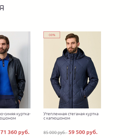
я
-30%
о-синяя куртка-
Утепленная стеганая куртка
пюшоном
с капюшоном
71 360 руб.
59 500 руб.
85 000 руб.