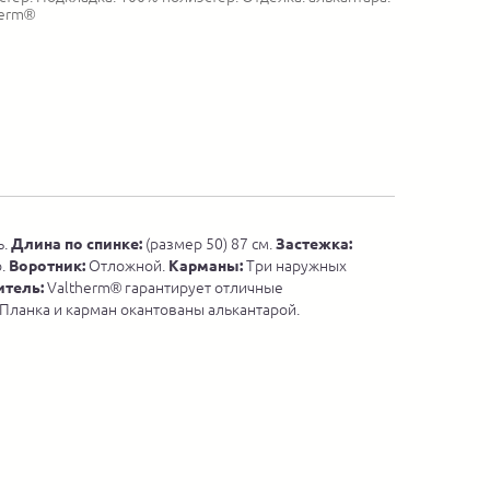
herm®
ь.
Длина
по спинке:
(размер 50) 87 см.
Застежка:
о.
Воротник:
Отложной.
Карманы:
Три наружных
итель:
Valtherm® гарантирует отличные
Планка и карман окантованы алькантарой.