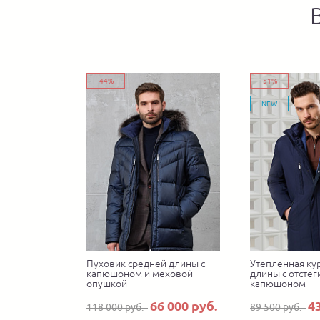
-44%
-51%
NEW
Пуховик средней длины с
Утепленная ку
капюшоном и меховой
длины с отсте
опушкой
капюшоном
66 000 руб.
4
118 000 руб.
89 500 руб.