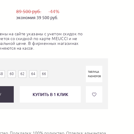
89 500 руб.
-44%
экономия 39 500 руб.
ны на сайте указаны с учетом скидок по
ется со скидкой по карте MEUCCI и не
нальной цене. В фирменных магазинах
няются на кассе.
ТАБЛИЦА
58
60
62
64
66
РАЗМЕРОВ
КУПИТЬ В 1 КЛИК
У
тер. Подкладка: 100% полиэстер. Отделка: алькантара.