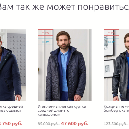
Вам так же может понравитьс
-44%
-44%
NEW
NEW
ртка средней
Утепленная легкая куртка
Кожаная темн
гивающимся
средней длины с
бомбер с ка
капюшоном
3 750 руб.
47 600 руб.
85 000 руб.
127 500 руб.