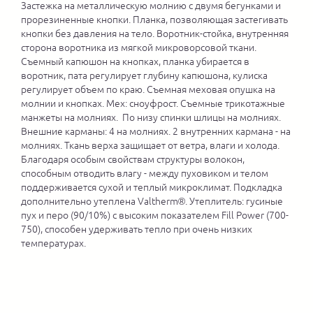
Застежка на металлическую молнию с двумя бегунками и
прорезиненные кнопки. Планка, позволяющая застегивать
кнопки без давления на тело. Воротник-стойка, внутренняя
сторона воротника из мягкой микроворсовой ткани.
Съемный капюшон на кнопках, планка убирается в
воротник, пата регулирует глубину капюшона, кулиска
регулирует объем по краю. Съемная меховая опушка на
молнии и кнопках. Мех: сноуфрост. Съемные трикотажные
манжеты на молниях. По низу спинки шлицы на молниях.
Внешние карманы: 4 на молниях. 2 внутренних кармана - на
молниях. Ткань верха защищает от ветра, влаги и холода.
Благодаря особым свойствам структуры волокон,
способным отводить влагу - между пуховиком и телом
поддерживается сухой и теплый микроклимат. Подкладка
дополнительно утеплена Valtherm®. Утеплитель: гусиные
пух и перо (90/10%) с высоким показателем Fill Power (700-
750), способен удерживать тепло при очень низких
температурах.