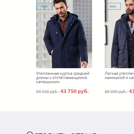
NEW
NEW
Утепленная куртка средней
Легкая утеплен
длины с отстегивающимся
манишкой и к
капюшоном
43 750 руб.
4
89 500 руб.
88 000 руб.