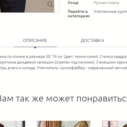
Уход:
Ручная стирка
Перейти в
Утепленные курт
категорию:
ОПИСАНИЕ
ДОСТАВКА
ина по спинке в размере 50: 74 см. Цвет: темно-синий. Стежка квад
воротника дождевой капюшон (спрятан под молнию). 3 внешних карман
ветра, влаги и холода. Утеплитель: холлофайбер - современный легк
Вам так же может понравитьс
-72%
-30%