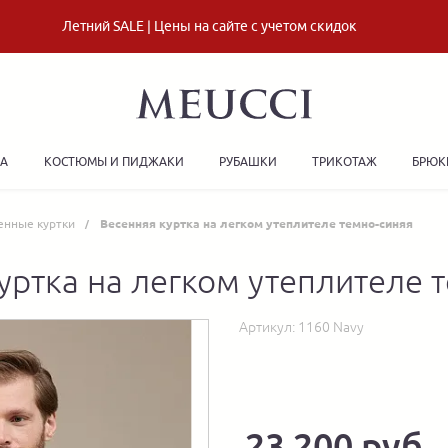
Летний SALE | Цены на сайте с учетом скидок
ДА
КОСТЮМЫ И ПИДЖАКИ
РУБАШКИ
ТРИКОТАЖ
БРЮК
енные куртки
Весенняя куртка на легком утеплителе темно-синяя
уртка на легком утеплителе 
Артикул:
1160 Navy
23 200 руб.