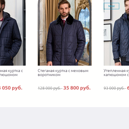
NEW
ная куртка с
Стеганая куртка с меховым
Утепленная к
апюшоном
воротником
капюшоном с
3 050 руб.
35 800 руб.
128 000 руб.
93 000 руб.