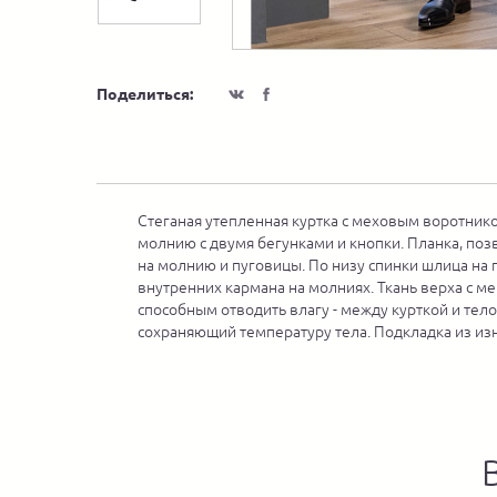
Поделиться:
Стеганая утепленная куртка с меховым воротнико
молнию с двумя бегунками и кнопки. Планка, поз
на молнию и пуговицы. По низу спинки шлица на 
внутренних кармана на молниях. Ткань верха с м
способным отводить влагу - между курткой и те
сохраняющий температуру тела. Подкладка из изн