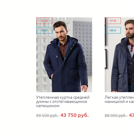
-51%
-51%
NEW
NEW
Утепленная куртка средней
Легкая утеплен
длины с отстегивающимся
манишкой и к
капюшоном
43 750 руб.
4
89 500 руб.
88 000 руб.