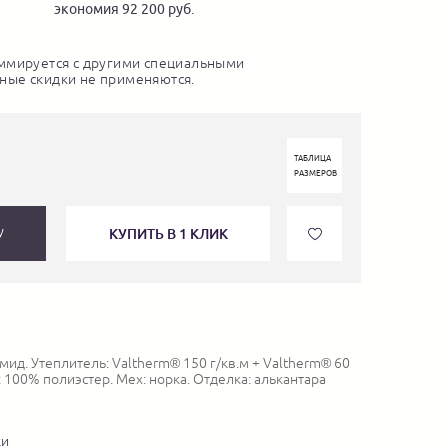
экономия 92 200 руб.
ммируется с другими специальными
ные скидки не применяются.
ТАБЛИЦА
РАЗМЕРОВ
КУПИТЬ В 1 КЛИК
У
ид. Утеплитель: Valtherm® 150 г/кв.м + Valtherm® 60
: 100% полиэстер. Мех: норка. Отделка: алькантара
ки