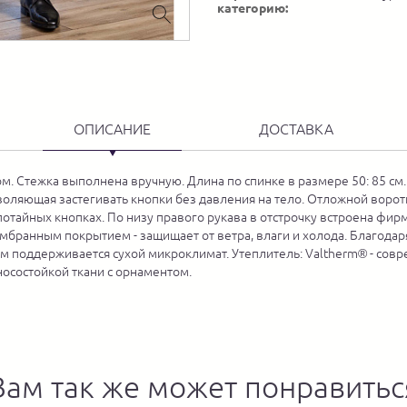
категорию:
ОПИСАНИЕ
ДОСТАВКА
м. Стежка выполнена вручную. Длина по спинке в размере 50: 85 см.
воляющая застегивать кнопки без давления на тело. Отложной ворот
потайных кнопках. По низу правого рукава в отстрочку встроена фир
ембранным покрытием - защищает от ветра, влаги и холода. Благодар
лом поддерживается сухой микроклимат. Утеплитель: Valtherm® - с
осостойкой ткани с орнаментом.
Вам так же может понравитьс