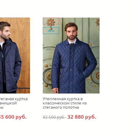
-64%
NEW
теганая куртка
Утепленная куртка в
манишкой
классическом стиле из
ны
стеганого полотна
55 600 руб.
32 880 руб.
92 500 руб.