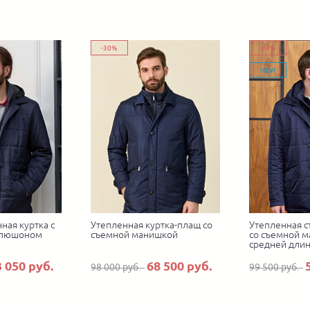
-30%
-44%
NEW
ная куртка с
Утепленная куртка-плащ со
Утепленная с
апюшоном
съемной манишкой
со съемной 
средней дли
3 050 руб.
68 500 руб.
98 000 руб.
99 500 руб.