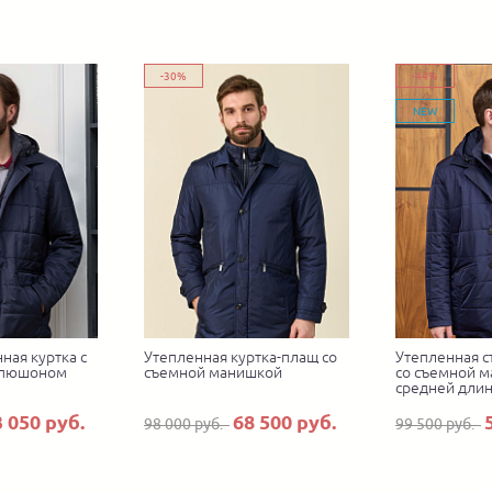
-30%
-44%
NEW
ная куртка с
Утепленная куртка-плащ со
Утепленная с
апюшоном
съемной манишкой
со съемной 
средней дли
3 050 руб.
68 500 руб.
98 000 руб.
99 500 руб.