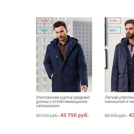
-51%
-51%
NEW
NEW
Утепленная куртка средней
Легкая утеплен
длины с отстегивающимся
манишкой и к
капюшоном
43 750 руб.
4
89 500 руб.
88 000 руб.