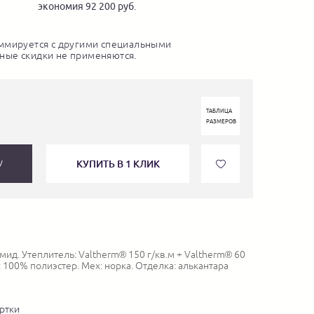
экономия 92 200 руб.
ммируется с другими специальными
ные скидки не применяются.
ТАБЛИЦА
РАЗМЕРОВ
КУПИТЬ В 1 КЛИК
У
ид. Утеплитель: Valtherm® 150 г/кв.м + Valtherm® 60
: 100% полиэстер. Мех: норка. Отделка: алькантара
ртки