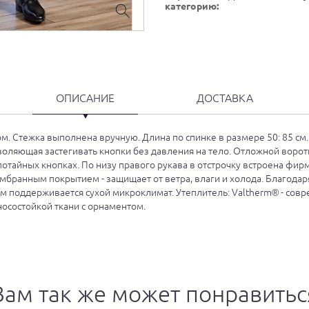
категорию:
ОПИСАНИЕ
ДОСТАВКА
м. Стежка выполнена вручную. Длина по спинке в размере 50: 85 см.
воляющая застегивать кнопки без давления на тело. Отложной ворот
потайных кнопках. По низу правого рукава в отстрочку встроена фир
ембранным покрытием - защищает от ветра, влаги и холода. Благодар
лом поддерживается сухой микроклимат. Утеплитель: Valtherm® - с
осостойкой ткани с орнаментом.
Вам так же может понравитьс