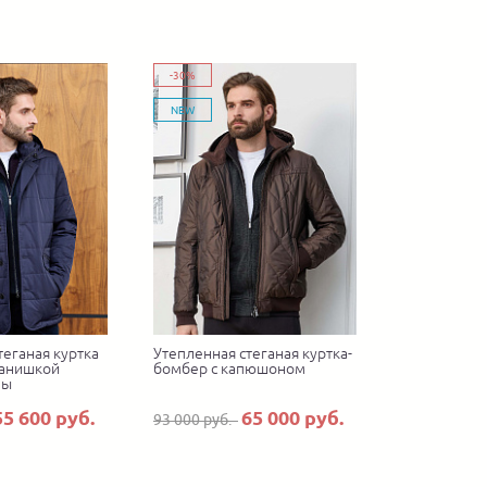
-30%
NEW
теганая куртка
Утепленная стеганая куртка-
манишкой
бомбер с капюшоном
ны
55 600 руб.
65 000 руб.
93 000 руб.