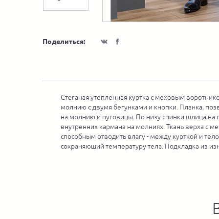
Поделиться:
Стеганая утепленная куртка с меховым воротнико
молнию с двумя бегунками и кнопки. Планка, поз
на молнию и пуговицы. По низу спинки шлица на 
внутренних кармана на молниях. Ткань верха с м
способным отводить влагу - между курткой и те
сохраняющий температуру тела. Подкладка из изн