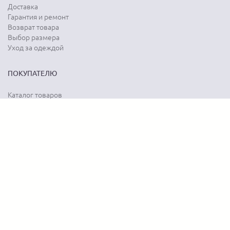
Доставка
Гарантия и ремонт
Возврат товара
Выбор размера
Уход за одеждой
ПОКУПАТЕЛЮ
Каталог товаров
Акции
Программа лояльности
Карта сайта
Отзывы о магазине
Отзывы о товарах
О КОМПАНИИ
История бренда
Наши контакты
Адреса магазинов
Новости