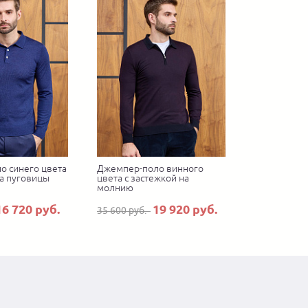
о синего цвета
Джемпер-поло винного
на пуговицы
цвета с застежкой на
молнию
16 720 руб.
19 920 руб.
35 600 руб.