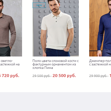
NEW
светло-
Поло цвета слоновой кости с
Джемпер-пол
застежкой на
фактурным орнаментом из
с застежкой 
хлопка Пима
6 720 руб.
20 500 руб.
29 500 руб.
29 900 руб.