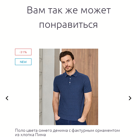
Вам так же может
понравиться
-31%
NEW
Поло цвета синего денима с фактурным орнаментом
П
из хлопка Пима