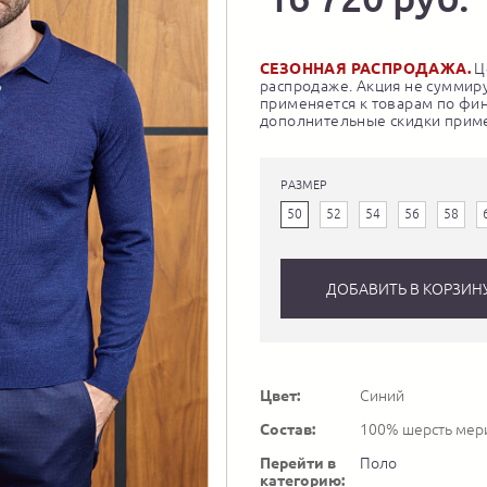
СЕЗОННАЯ РАСПРОДАЖА.
Це
распродаже. Акция не суммиру
применяется к товарам по фи
дополнительные скидки приме
РАЗМЕР
50
52
54
56
58
ДОБАВИТЬ В КОРЗИН
Цвет:
Синий
Состав:
100% шерсть мер
Перейти в
Поло
категорию: