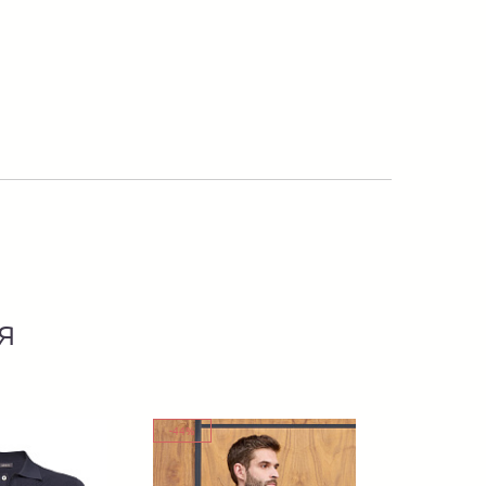
я
-44%