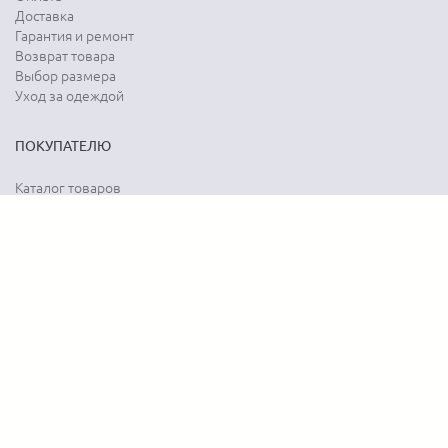
Доставка
Гарантия и ремонт
Возврат товара
Выбор размера
Уход за одеждой
ПОКУПАТЕЛЮ
Каталог товаров
Акции
Программа лояльности
Карта сайта
Отзывы о магазине
Отзывы о товарах
О КОМПАНИИ
История бренда
Наши контакты
Адреса магазинов
Новости