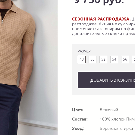
СЕЗОННАЯ РАСПРОДАЖА.
Це
распродаже. Акция не суммиру
применяется к товарам по фи
дополнительные скидки приме
РАЗМЕР
48
50
52
54
56
ДОБАВИТЬ В КОРЗИН
Цвет:
Бежевый
Состав:
100% хлопок Пима
Уход:
Бережная стирка