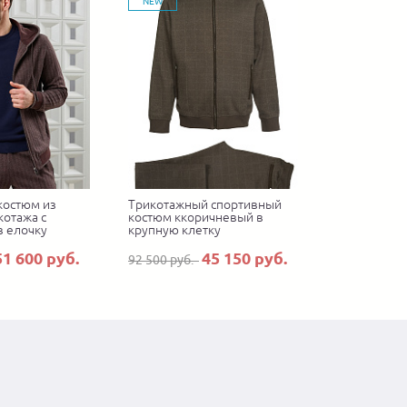
NEW
костюм из
Трикотажный спортивный
котажа с
костюм ккоричневый в
в елочку
крупную клетку
51 600 руб.
45 150 руб.
92 500 руб.