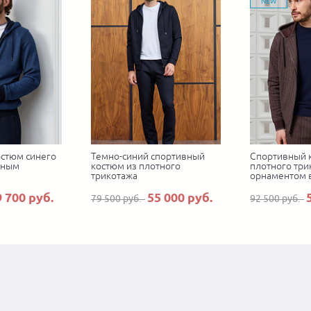
NEW
стюм синего
Темно-синий спортивный
Спортивный 
зным
костюм из плотного
плотного три
трикотажа
орнаментом 
9 700 руб.
55 000 руб.
79 500 руб.
92 500 руб.