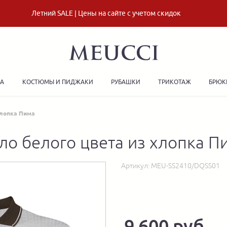
Летний SALE | Цены на сайте с учетом скидок
ДА
КОСТЮМЫ И ПИДЖАКИ
РУБАШКИ
ТРИКОТАЖ
БРЮК
хлопка Пима
ло белого цвета из хлопка П
Артикул:
MEU-SS2410/DQSS01
9 600 руб.