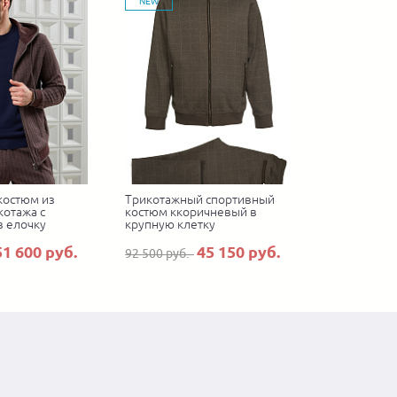
NEW
костюм из
Трикотажный спортивный
котажа с
костюм ккоричневый в
в елочку
крупную клетку
51 600 руб.
45 150 руб.
92 500 руб.