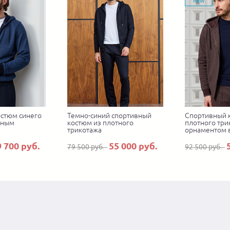
NEW
стюм синего
Темно-синий спортивный
Спортивный 
зным
костюм из плотного
плотного три
трикотажа
орнаментом 
9 700 руб.
55 000 руб.
79 500 руб.
92 500 руб.