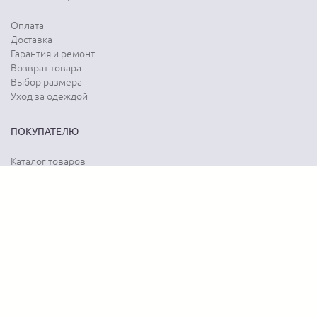
Оплата
Доставка
Гарантия и ремонт
Возврат товара
Выбор размера
Уход за одеждой
ПОКУПАТЕЛЮ
Каталог товаров
Акции
Программа лояльности
Карта сайта
Отзывы о магазине
Отзывы о товарах
О КОМПАНИИ
История бренда
Наши контакты