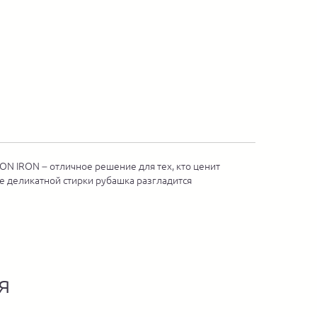
ON IRON – отличное решение для тех, кто ценит
е деликатной стирки рубашка разгладится
я