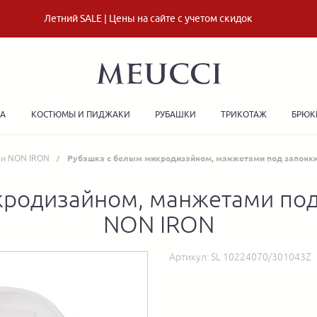
Летний SALE | Цены на сайте с учетом скидок
ДА
КОСТЮМЫ И ПИДЖАКИ
РУБАШКИ
ТРИКОТАЖ
БРЮК
ни NON IRON
Рубашка с белым микродизайном, манжетами под запонк
кродизайном, манжетами под
NON IRON
Артикул:
SL 10224070/301043Z