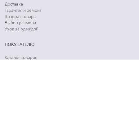
Доставка
Гарантия и ремонт
Возврат товара
Выбор размера
Уход за одеждой
ПОКУПАТЕЛЮ
Каталог товаров
Акции
Программа лояльности
Карта сайта
Отзывы о магазине
Отзывы о товарах
О КОМПАНИИ
История бренда
Наши контакты
Адреса магазинов
Новости