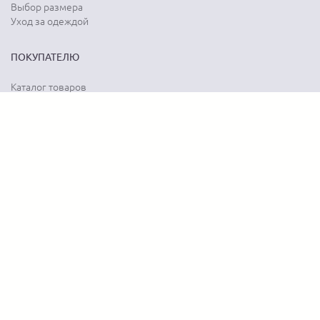
Выбор размера
Уход за одеждой
ПОКУПАТЕЛЮ
Каталог товаров
Акции
Программа лояльности
Карта сайта
Отзывы о магазине
Отзывы о товарах
О КОМПАНИИ
История бренда
Наши контакты
Адреса магазинов
Новости
Вопрос-ответ
Документы
Вакансии