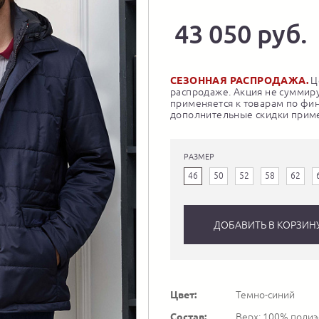
43 050 руб.
СЕЗОННАЯ РАСПРОДАЖА.
Це
распродаже. Акция не суммиру
применяется к товарам по фи
дополнительные скидки приме
РАЗМЕР
46
50
52
58
62
ДОБАВИТЬ В КОРЗИН
Цвет:
Темно-синий
Состав:
Верх: 100% полиэс