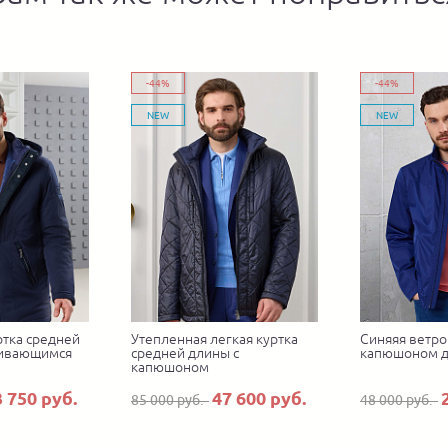
-44%
-44%
NEW
NEW
ртка средней
Утепленная легкая куртка
Синяяя ветро
гивающимся
средней длины с
капюшоном 
капюшоном
3 750 руб.
47 600 руб.
85 000 руб.
48 000 руб.