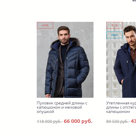
-44%
-51%
NEW
Пуховик средней длины с
Утепленная ку
капюшоном и меховой
длины с отсте
опушкой
капюшоном
66 000 руб.
4
118 000 руб.
89 500 руб.