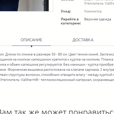
Утеплитель: Valt
Уход:
Химчистка
Перейти в
Верхняя одежда
категорию:
ОПИСАНИЕ
ДОСТАВКА
. Длина по спинке в размере 50 - 80 см. Цвет темно-синий. Застежк
ающимся на кнопках капюшоном крепится к куртке на молнию. Планка
ина и объем капюшона регулируются. Без манишки - куртка приобрет
тежке. Фирменная вышивка расположена на клапане кармана. 2 внутр
йствам структуры волокон, способным отводить влагу - между куртко
 Утеплитель: Valtherm® - теплоизоляционный материал, сохраняющи
Вам так же может понравитьс