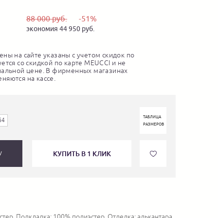
88 000 руб.
-51%
экономия 44 950 руб.
ны на сайте указаны с учетом скидок по
ется со скидкой по карте MEUCCI и не
нальной цене. В фирменных магазинах
няются на кассе.
ТАБЛИЦА
64
РАЗМЕРОВ
КУПИТЬ В 1 КЛИК
У
тер. Подкладка: 100% полиэстер. Отделка: алькантара.