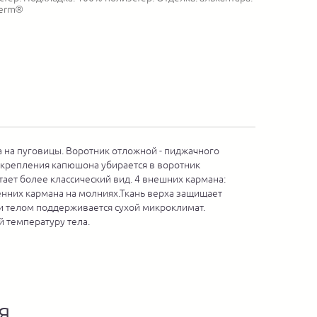
herm®
а на пуговицы. Воротник отложной - пиджачного
 крепления капюшона убирается в воротник
ает более классический вид. 4 внешних кармана:
енних кармана на молниях.Ткань верха защищает
й и телом поддерживается сухой микроклимат.
й температуру тела.
я