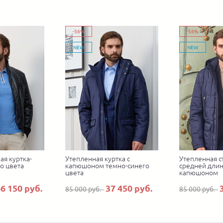
-56%
-56%
NEW
NEW
ая куртка-
Утепленная куртка с
Утепленная с
о цвета
капюшоном темно-синего
средней длин
цвета
капюшоном
6 150 руб.
37 450 руб.
85 000 руб.
85 000 руб.