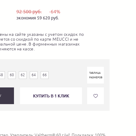
92 500 руб.
-64%
экономия 59 620 руб.
ны на сайте указаны с учетом скидок по
ется со скидкой по карте MEUCCI и не
нальной цене. В фирменных магазинах
няются на кассе.
ТАБЛИЦА
58
60
62
64
66
РАЗМЕРОВ
КУПИТЬ В 1 КЛИК
У
тер. Утеплитель: Valtherm® 60 г/м². Подкладка: 100%