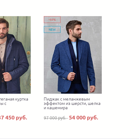
-44%
NEW
теганая куртка
Пиджак с меланжевым
ы с
эффектом из шерсти, шелка
и кашемира
37 450 руб.
54 000 руб.
97 000 руб.