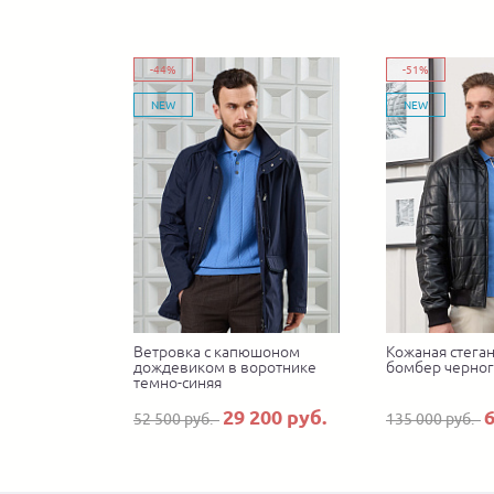
-44%
-51%
NEW
NEW
Ветровка с капюшоном
Кожаная стеган
дождевиком в воротнике
бомбер черног
темно-синяя
29 200 руб.
6
52 500 руб.
135 000 руб.