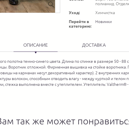
полиамид. Отделк
Уход:
Химчистка
Перейти в
Новинки
категорию:
ОПИСАНИЕ
ДОСТАВКА
ного полотна темно-синего цвета. Длина по спинке в размере 50 - 88
ицы. Воротник отложной. Фирменная вышивка на стойке воротника. 
овицы на карманах несут декоративный характер). 2 внутренних карм
уктуры волокон, способным отводить влагу - между курткой и телом
ми, стежка выполнена вместе с утеплителем. Утеплитель: Valtherm®
Вам так же может понравитьс