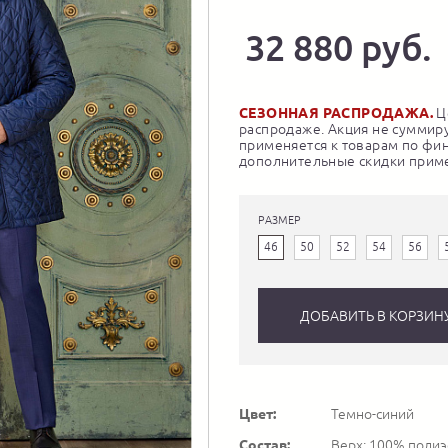
32 880 руб.
СЕЗОННАЯ РАСПРОДАЖА.
Це
распродаже. Акция не суммиру
применяется к товарам по фи
дополнительные скидки приме
РАЗМЕР
46
50
52
54
56
ДОБАВИТЬ В КОРЗИН
Цвет:
Темно-синий
Состав:
Верх: 100% полиэс