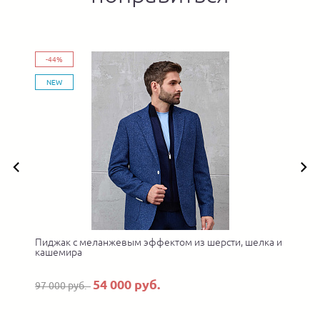
-44%
NEW
Пиджак с меланжевым эффектом из шерсти, шелка и
П
кашемира
54 000 руб.
97 000 руб.