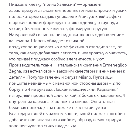
Пиджак в клетку "принц Уэльский" — орнамент
характеризуется сложным переплетением широких и узких
полос, которые создают уникальный визуальный эффект:
широкие полосы формируют свою отдельную группу, а
узкие, объединенные вместе, формируют другую.
Натуральный состав ткани пиджака: шерсть с добавлением
кашемира. Шерсть обладает отличной
воздухопроницаемостью и эффективно отводит влагу от
тела, кашемир добавляет легкость и невероятную мягкость,
что придаёт пиджаку особую элегантность и уют.
Производитель ткани — итальянская компания Ermenegildo
Zegna, известная своим высоким качеством и вниманием к
деталям. Полуприталенный силуэт Milano. Пуговицы
пришиты невидимым с изнаночной стороны швом – 2 по
борту, по 4 на рукавах. Лацкан классический. Карманы: 1
нагрудный прорезной с листочкой, 2 боковых накладных, 4
внутренних кармана. 2 шлицы по спинке. Однотонная
бежевая подкладка на пиджаке не электризуется.
Благодаря своей выразительности, такой пиджак способен
добавить оригинальности любому образу, демонстрируя
хорошее чувство стиля владельца.