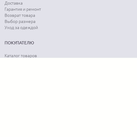
Доставка
Гарантия и ремонт
Возврат товара
Выбор размера
Уход за одеждой
ПОКУПАТЕЛЮ
Каталог товаров
Акции
Программа лояльности
Карта сайта
Отзывы о магазине
Отзывы о товарах
О КОМПАНИИ
История бренда
Наши контакты
Адреса магазинов
Новости